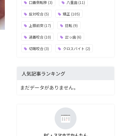
口蓋側転移
(3)
八重歯
(11)
反対咬合
(5)
矯正
(105)
上顎前突
(17)
捻転
(9)
過蓋咬合
(10)
出っ歯
(6)
切端咬合
(3)
クロスバイト
(2)
人気記事ランキング
まだデータがありません。