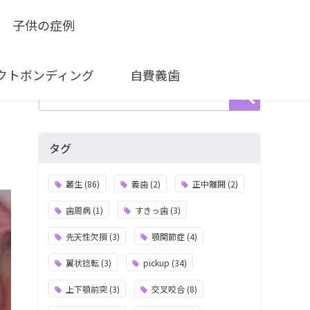
子供の症例
クトボンディング
自費義歯
タグ
叢生
(86)
義歯
(2)
正中離開
(2)
歯周病
(1)
すきっ歯
(3)
先天性欠損
(3)
顎関節症
(4)
翼状捻転
(3)
pickup
(34)
上下顎前突
(3)
交叉咬合
(8)